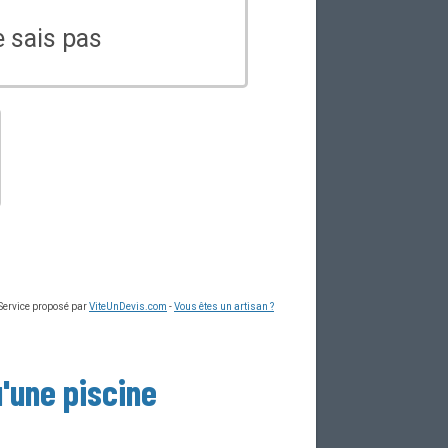
e sais pas
 Service proposé par
ViteUnDevis.com
-
Vous êtes un artisan ?
u'une
piscine