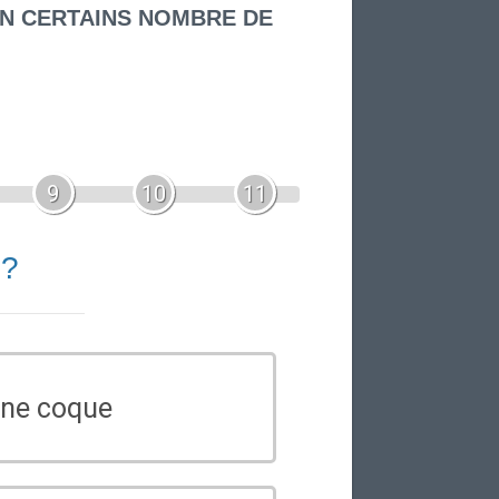
UN CERTAINS NOMBRE DE
9
10
11
 ?
ine coque