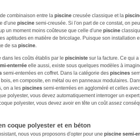
 de combinaison entre la
piscine
creusée classique et la
piscin
le d'une
piscine
semi-creusée. Si l'on part de ce constat, on peut
up un moment moins coûteuse que celle d'une
piscine
classiqu
des aptitudes en matière de bricolage. Puisque son installation es
age de sa
piscine
.
 dans les coûts établis par le
pisciniste
sur la facture. Ce qui a
emi-enterrée
elle aussi, existe sous quelques modèles à imagin
s
semi-enterrées en coffret. Dans la catégorie des
piscines
semi
bois, en composite, en métal ou en panneaux modulaires. Dans
, on a les
piscines
semi-enterrées en aggloméré et celles avec
e polyester, vous devez automatiquement interroger un expert. 
oque polyester, vous devez avoir en tête un coût assez consé
n coque polyester et en béton
nsistant, nous vous proposons d'opter pour une
piscine semi-e