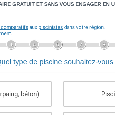
IRE GRATUIT ET SANS VOUS ENGAGER EN 
 comparatifs
aux
piscinistes
dans votre région.
ement.
4
5
6
7
8
uel type de piscine souhaitez-vous
rpaing, béton)
Pisc