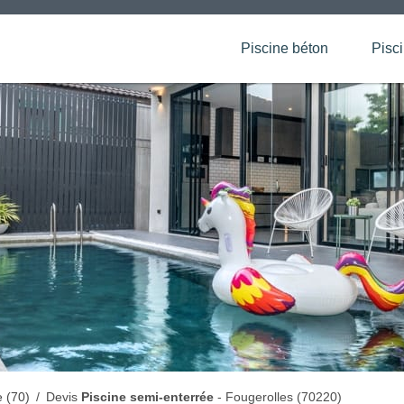
Piscine béton
Pisc
 (70)
/
Devis
Piscine semi-enterrée
- Fougerolles (70220)