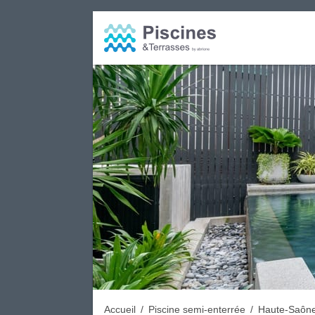
Accueil
/
Piscine semi-enterrée
/
Haute-Saône