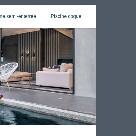
ine semi-enterrée
Piscine coque