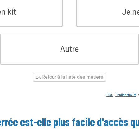
n kit
Je n
Autre
Retour à la liste des métiers
CGU
-
Confidentialité
-
errée
est-elle plus facile d'accès q