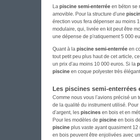
La
piscine semi-enterrée
en béton se r
amovible. Pour la structure d'une
pisci
érection vous fera dépenser au moins 10
modulaire, qui, livrée en kit peut être
une dépense de p'ratiquement 5 000 eur
Quant à la
piscine semi-enterrée
en co
tout petit peu plus haut de cet article, 
un prix d'au moins 10 000 euros. Si la
p
piscine
en coque polyester très élégan
Les
piscines
semi-enterrées e
Comme nous vous l'avions précisé un to
de la qualité du instrument utilisé. Pou
d'argent, les
piscines
en bois et en méta
Pour les modèles de
piscine
en bois de
piscine
plus vaste ayant quasiment 12 m
en bois peuvent être enjolivées avec un