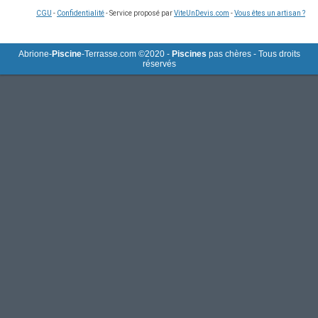
CGU
-
Confidentialité
- Service proposé par
ViteUnDevis.com
-
Vous êtes un artisan ?
Abrione-
Piscine
-Terrasse.com ©2020 -
Piscines
pas chères - Tous droits
réservés