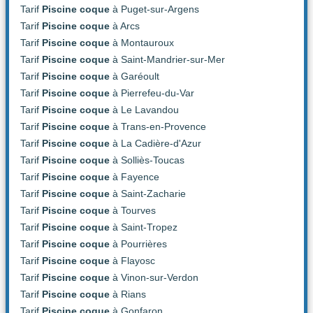
Tarif
Piscine coque
à Puget-sur-Argens
Tarif
Piscine coque
à Arcs
Tarif
Piscine coque
à Montauroux
Tarif
Piscine coque
à Saint-Mandrier-sur-Mer
Tarif
Piscine coque
à Garéoult
Tarif
Piscine coque
à Pierrefeu-du-Var
Tarif
Piscine coque
à Le Lavandou
Tarif
Piscine coque
à Trans-en-Provence
Tarif
Piscine coque
à La Cadière-d'Azur
Tarif
Piscine coque
à Solliès-Toucas
Tarif
Piscine coque
à Fayence
Tarif
Piscine coque
à Saint-Zacharie
Tarif
Piscine coque
à Tourves
Tarif
Piscine coque
à Saint-Tropez
Tarif
Piscine coque
à Pourrières
Tarif
Piscine coque
à Flayosc
Tarif
Piscine coque
à Vinon-sur-Verdon
Tarif
Piscine coque
à Rians
Tarif
Piscine coque
à Gonfaron