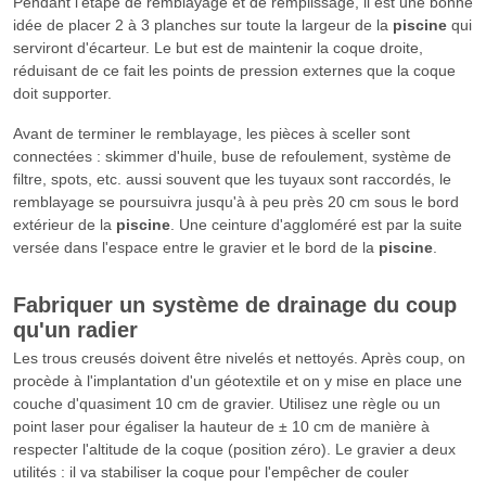
Pendant l'étape de remblayage et de remplissage, il est une bonne
idée de placer 2 à 3 planches sur toute la largeur de la
piscine
qui
serviront d'écarteur. Le but est de maintenir la coque droite,
réduisant de ce fait les points de pression externes que la coque
doit supporter.
Avant de terminer le remblayage, les pièces à sceller sont
connectées : skimmer d'huile, buse de refoulement, système de
filtre, spots, etc. aussi souvent que les tuyaux sont raccordés, le
remblayage se poursuivra jusqu'à à peu près 20 cm sous le bord
extérieur de la
piscine
. Une ceinture d'aggloméré est par la suite
versée dans l'espace entre le gravier et le bord de la
piscine
.
Fabriquer un système de drainage du coup
qu'un radier
Les trous creusés doivent être nivelés et nettoyés. Après coup, on
procède à l'implantation d'un géotextile et on y mise en place une
couche d'quasiment 10 cm de gravier. Utilisez une règle ou un
point laser pour égaliser la hauteur de ± 10 cm de manière à
respecter l'altitude de la coque (position zéro). Le gravier a deux
utilités : il va stabiliser la coque pour l'empêcher de couler