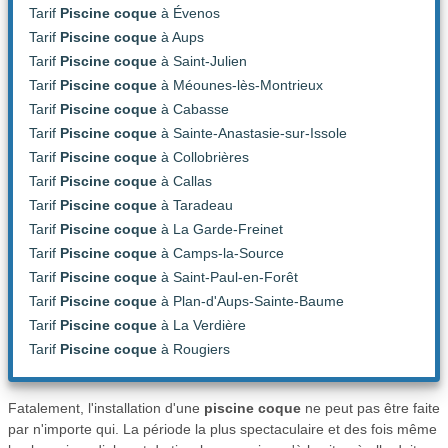
Tarif
Piscine coque
à Évenos
Tarif
Piscine coque
à Aups
Tarif
Piscine coque
à Saint-Julien
Tarif
Piscine coque
à Méounes-lès-Montrieux
Tarif
Piscine coque
à Cabasse
Tarif
Piscine coque
à Sainte-Anastasie-sur-Issole
Tarif
Piscine coque
à Collobrières
Tarif
Piscine coque
à Callas
Tarif
Piscine coque
à Taradeau
Tarif
Piscine coque
à La Garde-Freinet
Tarif
Piscine coque
à Camps-la-Source
Tarif
Piscine coque
à Saint-Paul-en-Forêt
Tarif
Piscine coque
à Plan-d'Aups-Sainte-Baume
Tarif
Piscine coque
à La Verdière
Tarif
Piscine coque
à Rougiers
Fatalement, l'installation d'une
piscine coque
ne peut pas être faite
par n'importe qui. La période la plus spectaculaire et des fois même