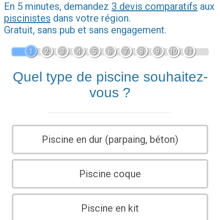
En 5 minutes, demandez
3 devis comparatifs
aux
piscinistes
dans votre région.
Gratuit, sans pub et sans engagement.
1
2
3
4
5
6
7
8
9
10
11
Quel type de piscine souhaitez-
vous ?
Piscine en dur (parpaing, béton)
Piscine coque
Piscine en kit