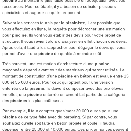
piscine
au montant le plus faible possible en adéquation avec vos
ressources. Pour ce établir, il y a besoin de solliciter plusieurs
spécialistes et augurer ce qu'ils proposent.
Suivant les services fournis par le
pisciniste
, il est possible que
vous effectuiez en ligne, la requête pour décrocher une estimation
pour
piscine
. Ils vont vous établir des devis pour votre projet de
structure. Il vous revient alors d'analyser en effet chacun des devis.
Après cela, il faudra les rapprocher pour dégager le devis qui vous
permet d'avoir une
piscine
de qualité à moindre coût.
Très souvent, une estimation d'architecture d'une
piscine
maçonnée dépend avant tout des matériaux qui seront utilisés. Le
montant de constitution d'une
piscine en béton
est évalué entre 15
000 et 55 000 euros. Pour ceux qui optent pour une version
enterrée de la
piscine
, ils doivent composer avec des prix élevés.
En effet, une
piscine
enterrée en ciment fait partie de la catégorie
des
piscines
les plus coûteuses.
Par exemple, il faut compter quasiment 20.000 euros pour une
piscine
de ce type faite avec du parpaing. Si par contre, vous
souhaitez qu'elle soit faite en béton projeté et coulé, il faudra
dépenser entre 25.000 et 40.000 euros. Ces prix annoncés peuvent