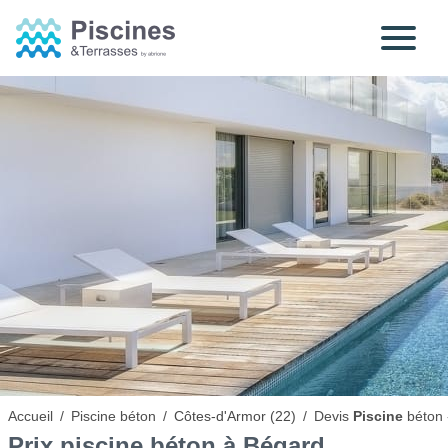
Accueil
/
Piscine béton
/
Côtes-d'Armor (22)
/
Devis
Piscine
béton 
Prix
piscine béton
à Bégard