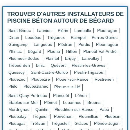
TROUVER D'AUTRES INSTALLATEURS DE
PISCINE BÉTON
AUTOUR DE BÉGARD
Saint-Brieuc
Lannion
Plérin
Lamballe
Ploufragan
Dinan
Loudéac
Trégueux
Paimpol
Perros-Guirec
Guingamp
Langueux
Plédran
Pordic
Ploumagoar
Yffiniac
Bégard
Plouha
Hillion
Pléneuf-Val-André
Pleumeur-Bodou
Plaintel
Erquy
Lanvallay
Trébeurden
Binic
Quévert
Plestin-les-Grèves
Quessoy
Saint-Cast-le-Guildo
Pleslin-Trigavou
Plouézec
Ploubezre
Plouër-sur-Rance
Rostrenen
Plélo
Ploubazlanec
Plœuc-sur-Lié
Saint-Quay-Portrieux
Plancoët
Léhon
Étables-sur-Mer
Plémet
Louannec
Broons
Merdrignac
Quintin
Pleudihen-sur-Rance
Pabu
Ploubalay
Tréguier
Penvénan
Ploumilliau
Pleubian
Plouagat
Trélivan
Trégastel
Grâces
Plénée-Jugon