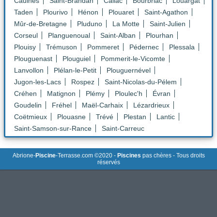
Caulnes
Saint-Brandan
Callac
Bourbriac
Louargat
Taden
Plourivo
Hénon
Plouaret
Saint-Agathon
Mûr-de-Bretagne
Pluduno
La Motte
Saint-Julien
Corseul
Planguenoual
Saint-Alban
Plourhan
Plouisy
Trémuson
Pommeret
Pédernec
Plessala
Plouguenast
Plouguiel
Pommerit-le-Vicomte
Lanvollon
Plélan-le-Petit
Plouguernével
Jugon-les-Lacs
Rospez
Saint-Nicolas-du-Pélem
Créhen
Matignon
Plémy
Ploulec'h
Évran
Goudelin
Fréhel
Maël-Carhaix
Lézardrieux
Coëtmieux
Plouasne
Trévé
Plestan
Lantic
Saint-Samson-sur-Rance
Saint-Carreuc
Abrione-
Piscine
-Terrasse.com ©2020 -
Piscines
pas chères - Tous droits
réservés