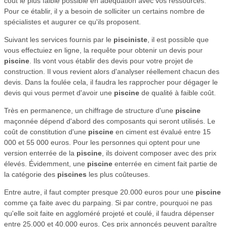
coût le plus faible possible en adéquation avec vos ressources.
Pour ce établir, il y a besoin de solliciter un certains nombre de
spécialistes et augurer ce qu'ils proposent.
Suivant les services fournis par le
pisciniste
, il est possible que
vous effectuiez en ligne, la requête pour obtenir un devis pour
piscine
. Ils vont vous établir des devis pour votre projet de
construction. Il vous revient alors d'analyser réellement chacun des
devis. Dans la foulée cela, il faudra les rapprocher pour dégager le
devis qui vous permet d'avoir une
piscine
de qualité à faible coût.
Très en permanence, un chiffrage de structure d'une
piscine
maçonnée dépend d'abord des composants qui seront utilisés. Le
coût de constitution d'une
piscine
en ciment est évalué entre 15
000 et 55 000 euros. Pour les personnes qui optent pour une
version enterrée de la
piscine
, ils doivent composer avec des prix
élevés. Évidemment, une
piscine
enterrée en ciment fait partie de
la catégorie des
piscines
les plus coûteuses.
Entre autre, il faut compter presque 20.000 euros pour une
piscine
comme ça faite avec du parpaing. Si par contre, pourquoi ne pas
qu'elle soit faite en aggloméré projeté et coulé, il faudra dépenser
entre 25.000 et 40.000 euros. Ces prix annoncés peuvent paraître