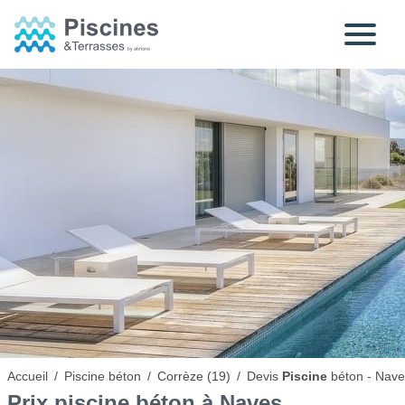
Accueil
/
Piscine béton
/
Corrèze (19)
/
Devis
Piscine
béton - Nave
Prix
piscine béton
à Naves