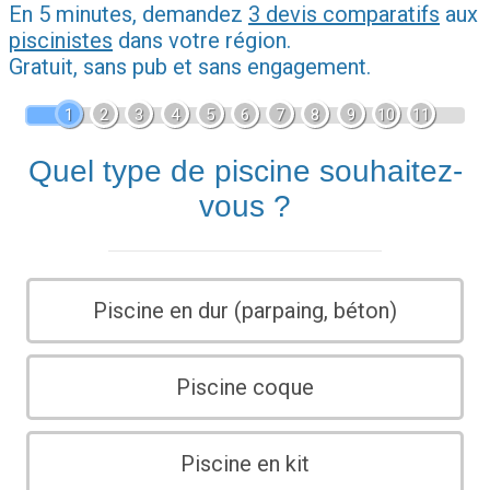
En 5 minutes, demandez
3 devis comparatifs
aux
piscinistes
dans votre région.
Gratuit, sans pub et sans engagement.
1
2
3
4
5
6
7
8
9
10
11
Quel type de piscine souhaitez-
vous ?
Piscine en dur (parpaing, béton)
Piscine coque
Piscine en kit